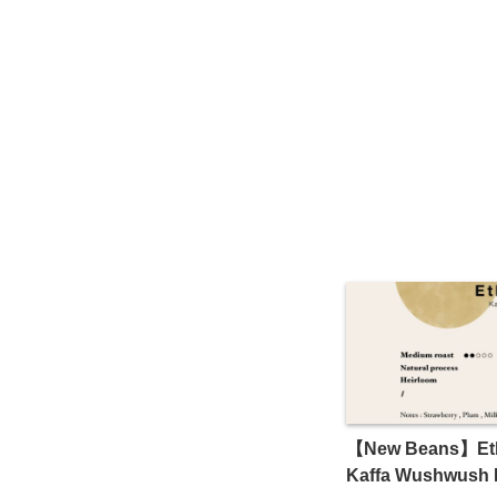
【New Beans】Eth
Kaffa Wushwush